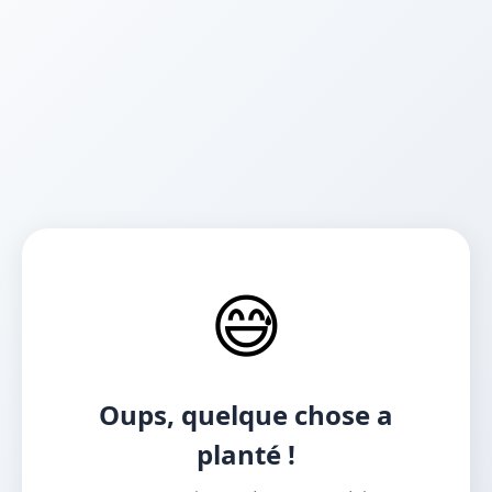
😅
Oups, quelque chose a
planté !