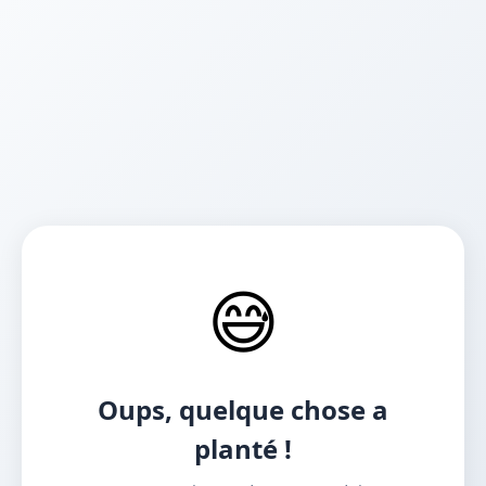
😅
Oups, quelque chose a
planté !