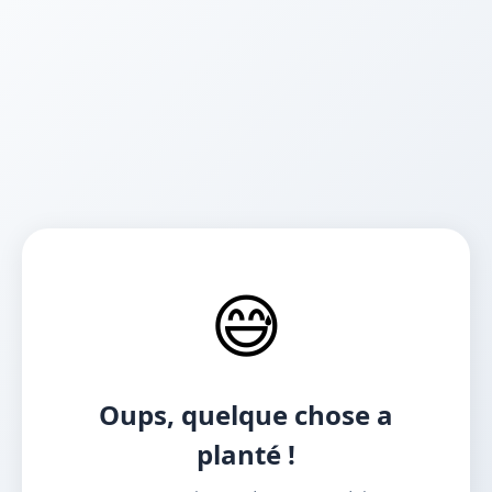
😅
Oups, quelque chose a
planté !