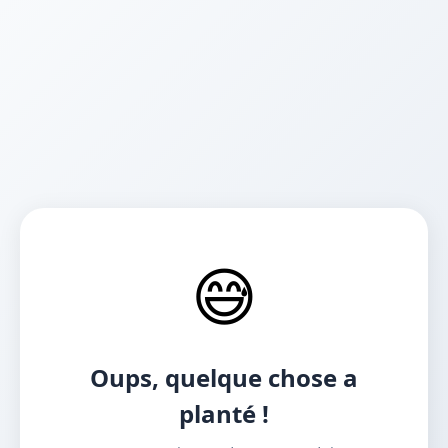
😅
Oups, quelque chose a
planté !