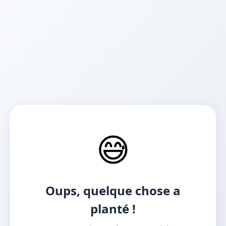
😅
Oups, quelque chose a
planté !