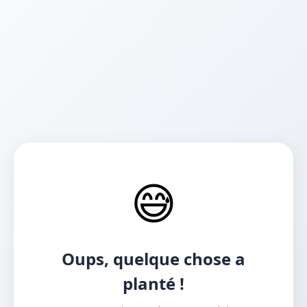
😅
Oups, quelque chose a
planté !