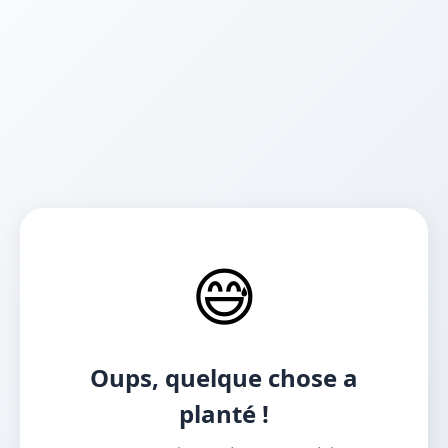
😅
Oups, quelque chose a
planté !