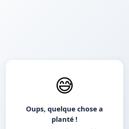
😅
Oups, quelque chose a
planté !