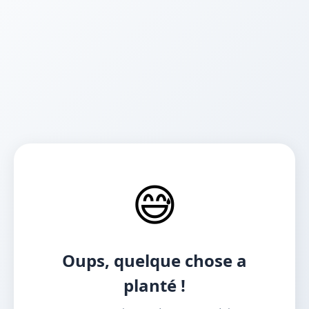
😅
Oups, quelque chose a
planté !