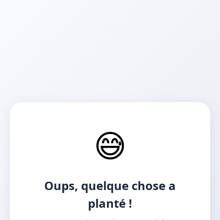
😅
Oups, quelque chose a
planté !