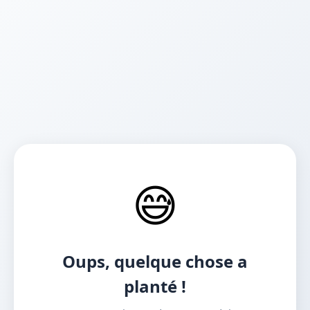
😅
Oups, quelque chose a
planté !