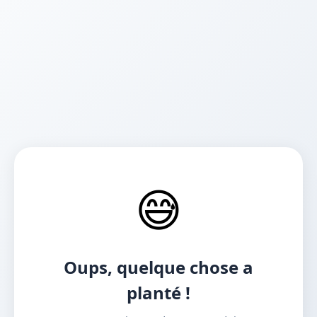
😅
Oups, quelque chose a
planté !