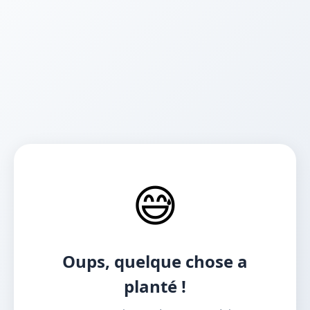
😅
Oups, quelque chose a
planté !