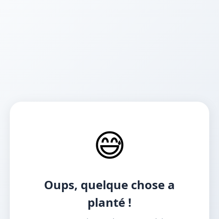
😅
Oups, quelque chose a
planté !