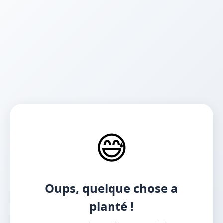
😅
Oups, quelque chose a
planté !