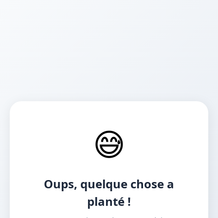
😅
Oups, quelque chose a
planté !