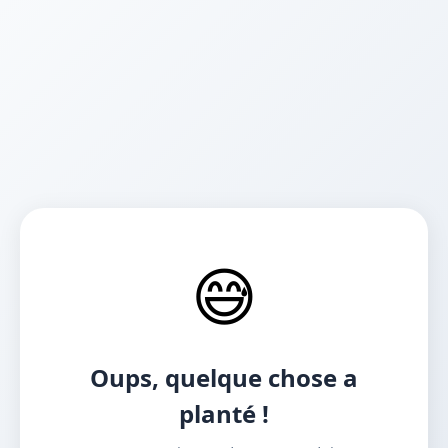
😅
Oups, quelque chose a
planté !