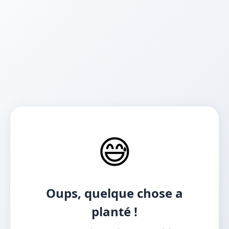
😅
Oups, quelque chose a
planté !