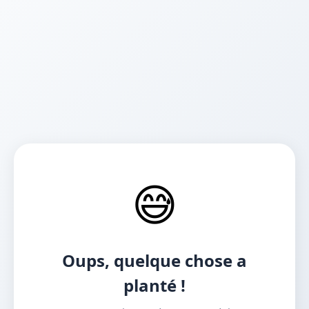
😅
Oups, quelque chose a
planté !