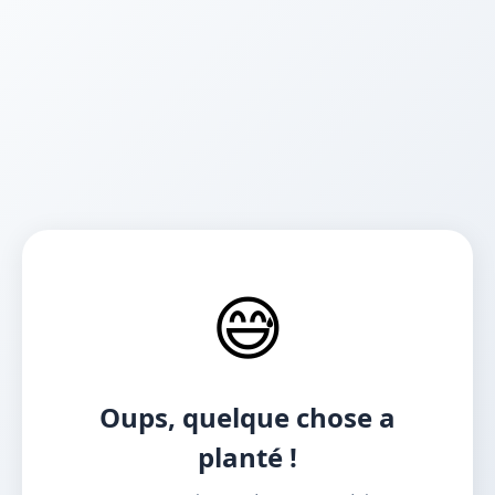
😅
Oups, quelque chose a
planté !