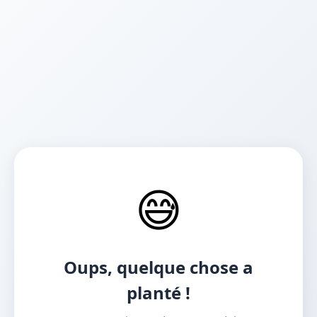
😅
Oups, quelque chose a
planté !