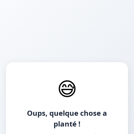
😅
Oups, quelque chose a
planté !