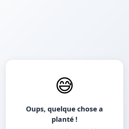
😅
Oups, quelque chose a
planté !