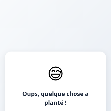
😅
Oups, quelque chose a
planté !