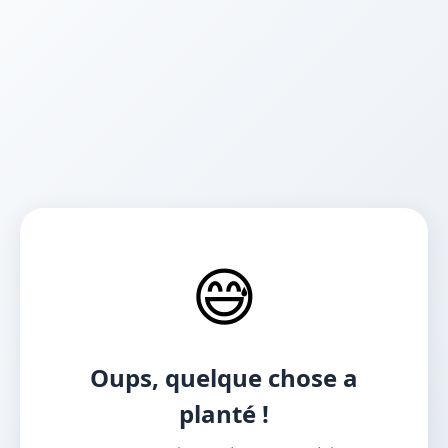
😅
Oups, quelque chose a
planté !