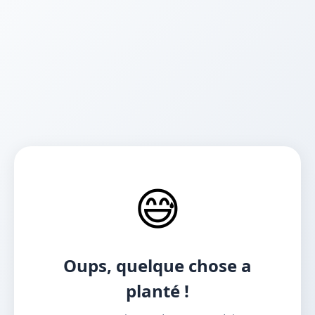
😅
Oups, quelque chose a
planté !