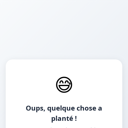
😅
Oups, quelque chose a
planté !