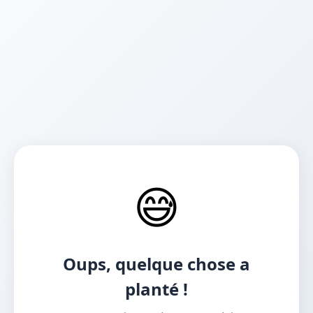
😅
Oups, quelque chose a
planté !