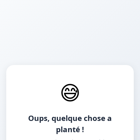
😅
Oups, quelque chose a
planté !