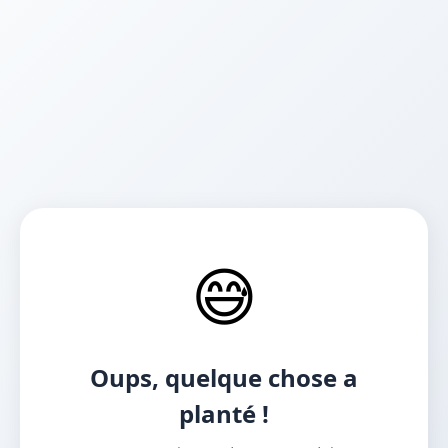
😅
Oups, quelque chose a
planté !