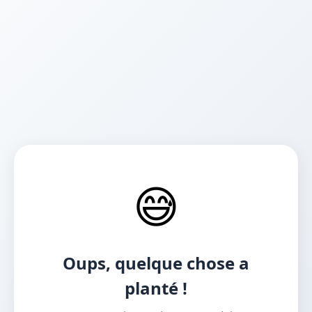
😅
Oups, quelque chose a
planté !