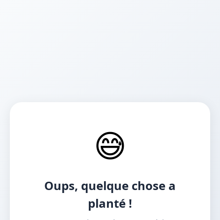
😅
Oups, quelque chose a
planté !