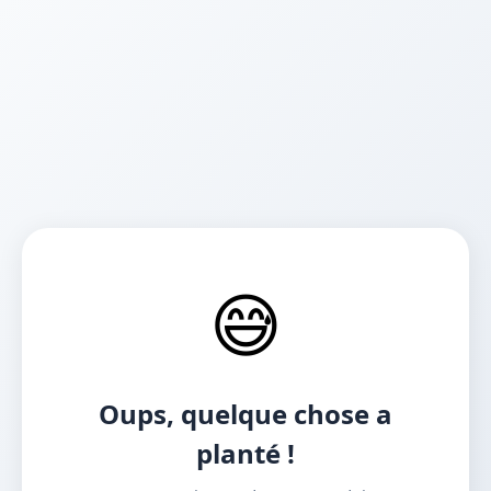
😅
Oups, quelque chose a
planté !