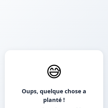
😅
Oups, quelque chose a
planté !