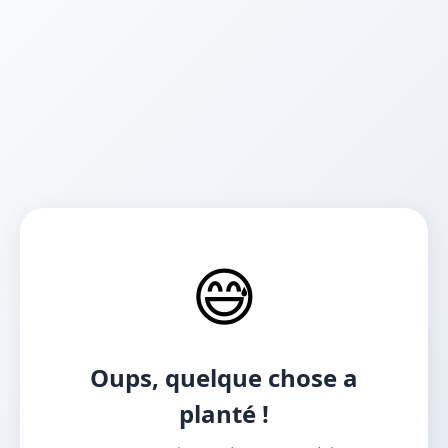
😅
Oups, quelque chose a
planté !