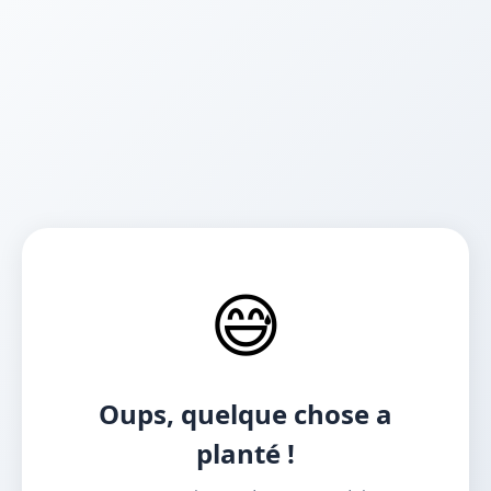
😅
Oups, quelque chose a
planté !