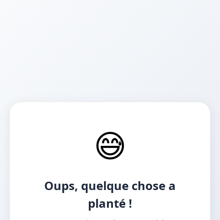
😅
Oups, quelque chose a
planté !