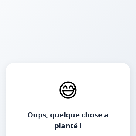
😅
Oups, quelque chose a
planté !