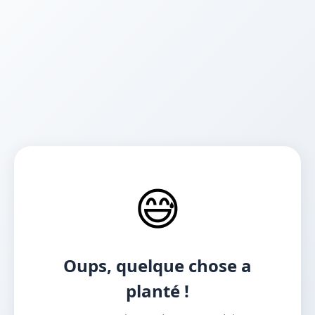
😅
Oups, quelque chose a
planté !