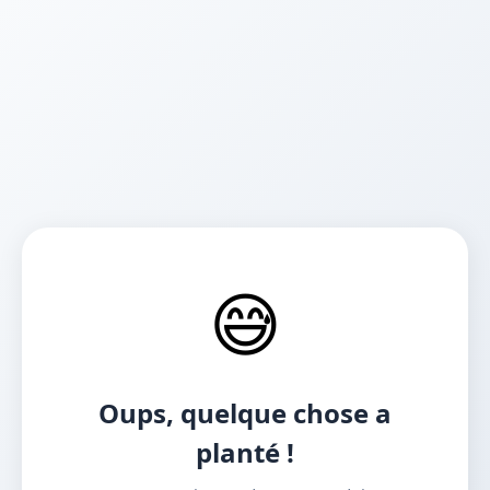
😅
Oups, quelque chose a
planté !