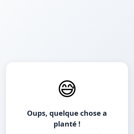
😅
Oups, quelque chose a
planté !