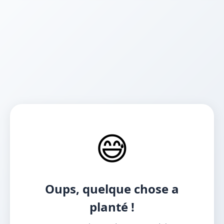
😅
Oups, quelque chose a
planté !