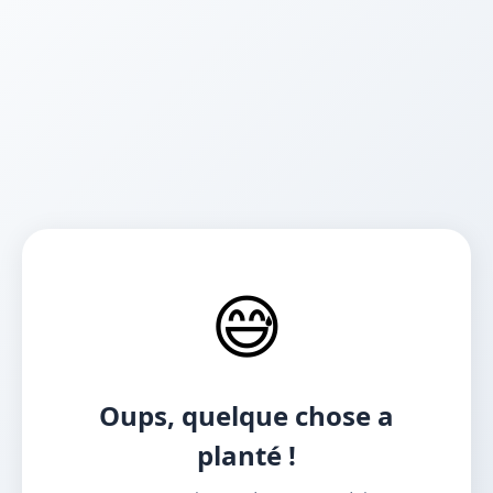
😅
Oups, quelque chose a
planté !