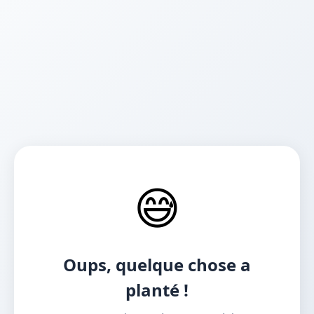
😅
Oups, quelque chose a
planté !