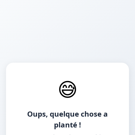
😅
Oups, quelque chose a
planté !