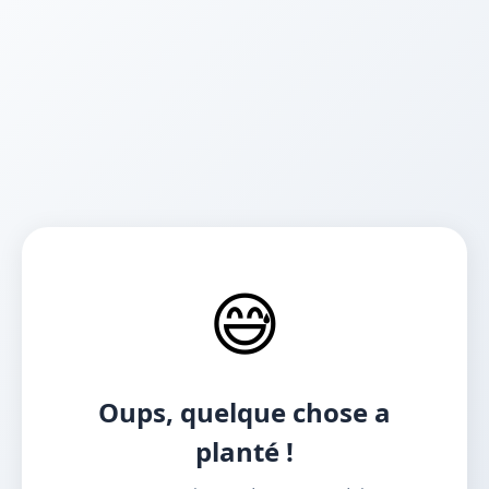
😅
Oups, quelque chose a
planté !