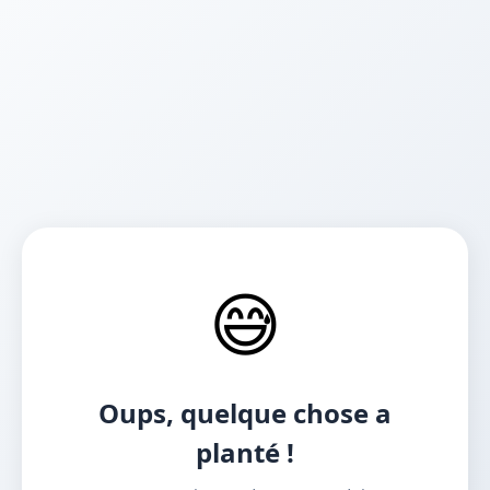
😅
Oups, quelque chose a
planté !