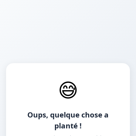
😅
Oups, quelque chose a
planté !