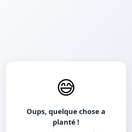
😅
Oups, quelque chose a
planté !