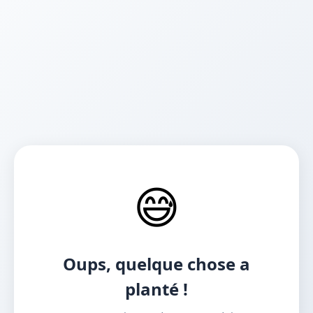
😅
Oups, quelque chose a
planté !